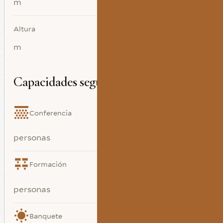
m
Altura
m
Capacidades según distribución
Conferencia
personas
Formación
personas
Banquete