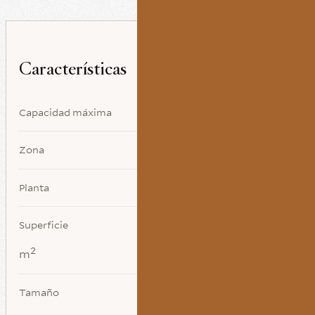
Características
Capacidad máxima
Zona
Planta
Superficie
2
m
Tamaño