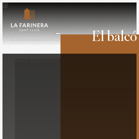
El balcó
Bodas
Las salas interiores
Corporativo
Retiros
Plató
La historia
La finca
La destinación
Lo que dicen
Contacto