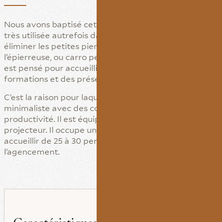
Nous avons baptisé cette salle du nom d’une machine
très utilisée autrefois dans les usines pour trier et
éliminer les petites pierres des grains: il s’agit de
l’épierreuse, ou carro pedrer en catalan. Cet espace
est pensé pour accueillir des petites réunions, des
formations et des présentations.
C’est la raison pour laquelle son design est élégant et
minimaliste avec des couleurs douces qui stimulent la
productivité. Il est équipé d’un écran et d’un
projecteur. Il occupe une surface de 26 m2 et peut
accueillir de 25 à 30 personnes, en fonction de
l’agencement.
Caractéristiques