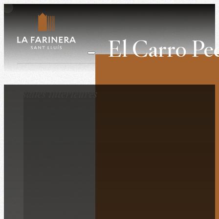
El Carro Pe
Noces
Les salles intérieures
Événements profe
Retirs
Lieu de tournage
L’histoire
La propriété
Le lieu
Ce qu’ils pensent
Contactez-nous