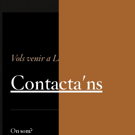
Vols venir a La Farinera?
Contacta'ns
On som?