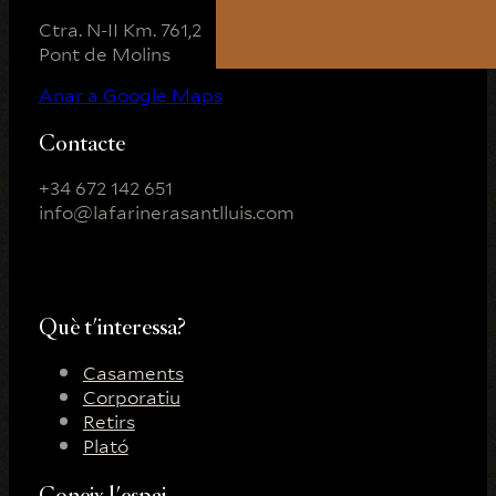
Ctra. N-II Km. 761,2
Pont de Molins
Anar a Google Maps
Contacte
+34 672 142 651
info@lafarinerasantlluis.com
Instagram
Facebooks
YouTube
Què t'interessa?
Casaments
Corporatiu
Retirs
Plató
Coneix l'espai