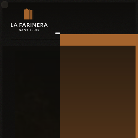
Casaments
Corporatiu
Retirs
Plató
La història
La finca
La destinació
El que diuen
Contacta’ns