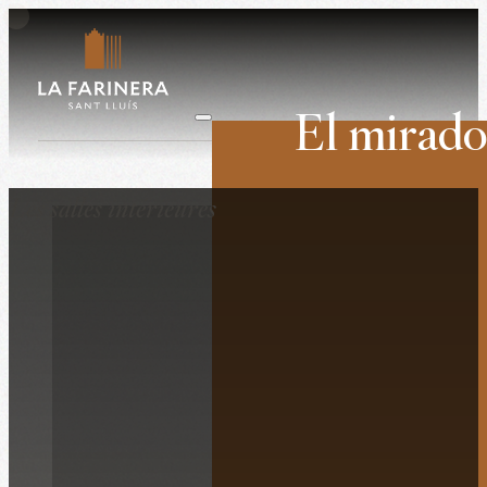
El mirado
Noces
Les salles intérieures
Événements profe
Retirs
Lieu de tournage
L’histoire
La propriété
Le lieu
Ce qu’ils pensent
Contactez-nous