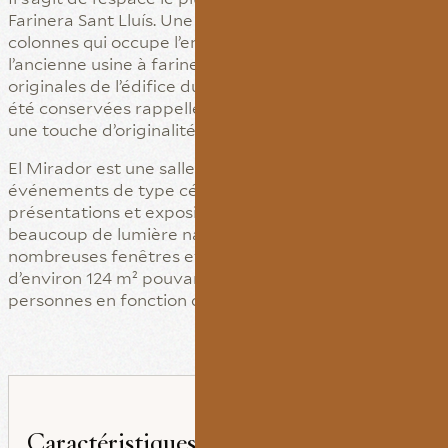
Farinera Sant Lluís. Une salle diaphane et sans
colonnes qui occupe l’entrepôt de céréales de
l’ancienne usine à farine. De fait, les poutres en bois
originales de l’édifice du début du XXe siècle qui ont
été conservées rappellent sa fonction et apportent
une touche d’originalité.
El Mirador est une salle qui se prête parfaitement aux
événements de type cérémonies, apéritifs, défilés,
présentations et expositions puisqu’elle bénéficie de
beaucoup de lumière naturelle grâce à ses
nombreuses fenêtres et elle occupe une surface
d’environ 124 m² pouvant accueillir jusqu’à 100
personnes en fonction de l’agencement.
Caractéristiques