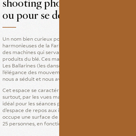
shooting photographiques
ou pour se détendre
Un nom bien curieux pour l’une des salles les plus
harmonieuses de la Farinera. Autrefois, elle abritait
des machines qui servaient à tamiser les sous-
produits du blé. Ces machines étaient surnommées
Les Ballarines (les danseuses) en référence à
l’élégance des mouvements de leurs pièces; ce nom
nous a séduit et nous avons voulu le conserver.
Cet espace se caractérise par sa lumière naturelle et,
surtout, par les vues magnifiques qu’il offre. Il est
idéal pour les séances photos et peut même servir
d’espace de repos aux invités d’un événement. Il
occupe une surface de 27 m2 et peut accueillir jusqu’à
25 personnes, en fonction de l’agencement.