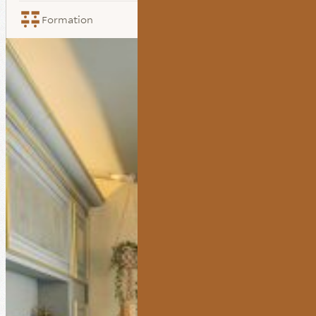
Formation
12 persones
Banquet
10 persones
Présentation
12 persones
Réunion
10 persones
Cocktail