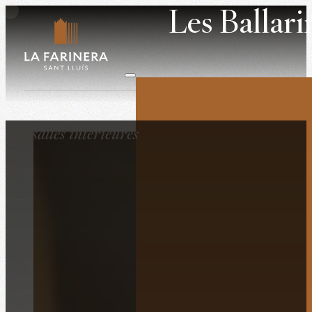
Les Ballari
Noces
Les salles intérieures
Événements profe
Retirs
Lieu de tournage
L’histoire
La propriété
Le lieu
Ce qu’ils pensent
Contactez-nous