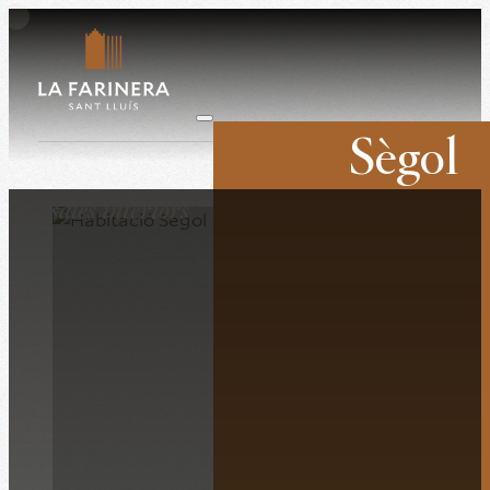
Sègol
Casaments
Les sales interiors
Corporatiu
Retirs
Plató
La història
La finca
La destinació
El que diuen
Contacta’ns