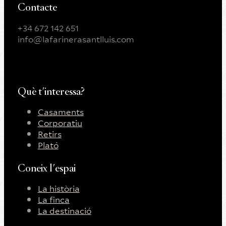
Contacte
+34 672 142 651
info@lafarinerasantlluis.com
Instagram
Facebooks
YouTube
Què t'interessa?
Casaments
Corporatiu
Retirs
Plató
Coneix l'espai
La història
La finca
La destinació