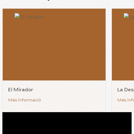
El Mirador
La Des
Més informació
Més inf